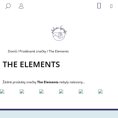
K
Přejít
NÁKUP
M
HLEDAT
na
KOŠÍK
O
PŘIHLÁŠENÍ
ZPĚT
ZPĚT
obsah
Š
Í
C
K
O
P
O
Domů
/
Prodávané značky
/
The Elements
T
Ř
THE ELEMENTS
E
B
U
Žádné produkty značky
The Elements
nebyly nalezeny...
J
E
T
E
N