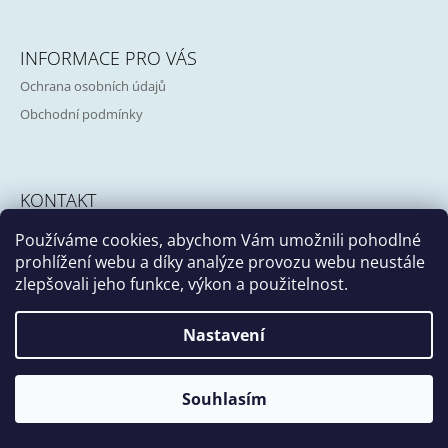
Z
A
Á
J
INFORMACE PRO VÁS
P
Í
Ochrana osobních údajů
A
T
Obchodní podmínky
T
?
Í
KONTAKT
HLEDAT
Používáme cookies, abychom Vám umožnili pohodlné
info@girafa.cz
prohlížení webu a díky analýze provozu webu neustále
zlepšovali jeho funkce, výkon a použitelnost.
D
Facebook
Instagram
O
Nastavení
P
O
© 2026 Atelier Girafa. Všechna práva vyhrazena.
Vytvořil Shoptet
R
Souhlasím
U
Č
U