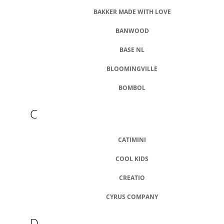
A
BAKKER MADE WITH LOVE
J
BANWOOD
Í
T
BASE NL
?
BLOOMINGVILLE
BOMBOL
C
HLEDAT
CATIMINI
D
COOL KIDS
O
P
CREATIO
O
R
CYRUS COMPANY
U
Č
D
U