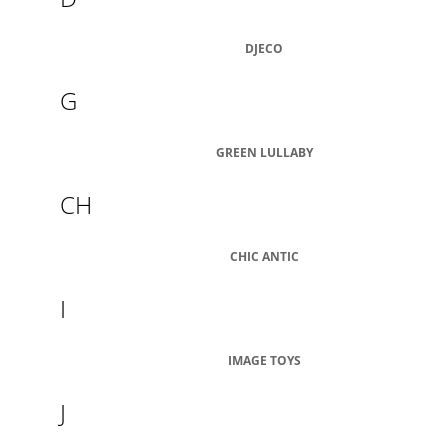
J
E
DJECO
M
E
G
GREEN LULLABY
CH
CHIC ANTIC
I
IMAGE TOYS
J