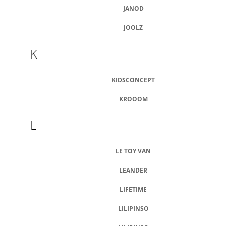
JANOD
JOOLZ
K
KIDSCONCEPT
KROOOM
L
LE TOY VAN
LEANDER
LIFETIME
LILIPINSO