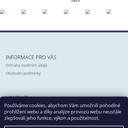
2BED
Z
Á
INFORMACE PRO VÁS
P
Ochrana osobních údajů
A
Obchodní podmínky
T
Í
KONTAKT
Používáme cookies, abychom Vám umožnili pohodlné
info@girafa.cz
prohlížení webu a díky analýze provozu webu neustále
zlepšovali jeho funkce, výkon a použitelnost.