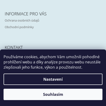
Z
A
Á
J
INFORMACE PRO VÁS
P
Í
Ochrana osobních údajů
A
T
Obchodní podmínky
T
?
Í
KONTAKT
HLEDAT
Používáme cookies, abychom Vám umožnili pohodlné
info@girafa.cz
prohlížení webu a díky analýze provozu webu neustále
zlepšovali jeho funkce, výkon a použitelnost.
D
Facebook
Instagram
O
Nastavení
P
O
© 2026 Atelier Girafa. Všechna práva vyhrazena.
Vytvořil Shoptet
R
Souhlasím
U
Č
U