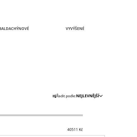
BALDACHÝNOVÉ
VYVÝŠENÉ
Ř
Řadit podle:
NEJLEVNĚJŠÍ
A
Z
E
N
40511
Kč
Í