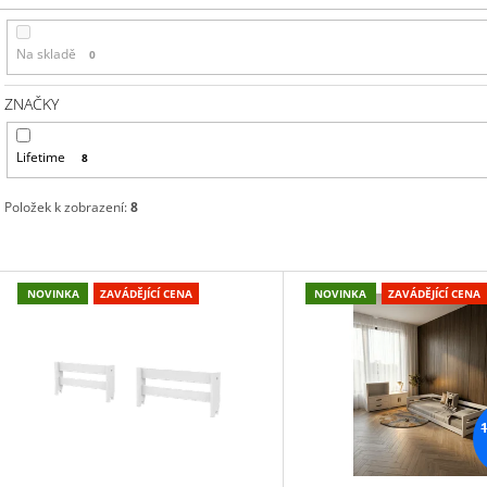
Na skladě
0
ZNAČKY
Lifetime
8
Položek k zobrazení:
8
V
NOVINKA
ZAVÁDĚJÍCÍ CENA
NOVINKA
ZAVÁDĚJÍCÍ CENA
Ý
P
S
P
R
O