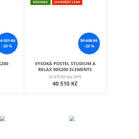
M
NOVINKA
ZAVÁDĚJÍCÍ CENA
A
24 321 Kč
50 638 Kč
–20 %
–20 %
X200
VYSOKÁ POSTEL STUDIUM A
RELAX 90X200 ELEMENTS
33 479 Kč bez DPH
40 510 Kč