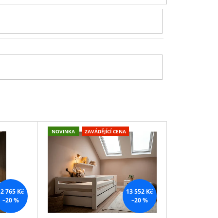
P
R
O
D
U
K
T
Ů
NOVINKA
ZAVÁDĚJÍCÍ CENA
12 765 Kč
13 552 Kč
–20 %
–20 %