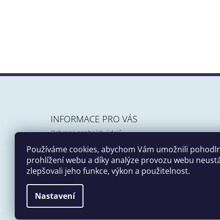
Z
Á
INFORMACE PRO VÁS
P
Ochrana osobních údajů
A
Obchodní podmínky
Používáme cookies, abychom Vám umožnili pohodl
T
prohlížení webu a díky analýze provozu webu neust
Í
zlepšovali jeho funkce, výkon a použitelnost.
Nastavení
© 2026 Atelier Girafa. Všechna práva vyhrazena.