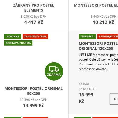
D
ZÁBRANY PRO POSTEL
MONTESSORI POSTEL E
ELEMENTS
U
3 650 Kč bez DPH
8 440 Kč bez DPH
K
4 417 Kč
10 212 Kč
T
Ů
NOVINKA
ZAVÁDĚJÍCÍ CENA
NOVINKA
ZAVÁDĚJÍCÍ C
MONTESSORI POSTEL
DOPRAVA ZDARMA
ORIGINAL 120X200
LIFETIME Montessori poste
postel. Celé dětství. A ještě
Používáním postele LIFET
Z
Montessori dáváte...
ZDARMA
D
14 049
A
MONTESSORI POSTEL ORIGINAL
Kč bez DPH
90X200
16 999
R
DE
12 396 Kč bez DPH
Kč
M
14 999 Kč
A