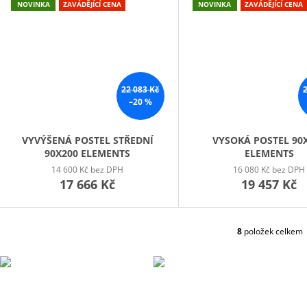
NOVINKA
ZAVÁDĚJÍCÍ CENA
NOVINKA
ZAVÁDĚJÍCÍ CENA
22 083 Kč
–20 %
VYVÝŠENÁ POSTEL STŘEDNÍ
VYSOKÁ POSTEL 90
90X200 ELEMENTS
ELEMENTS
14 600 Kč bez DPH
16 080 Kč bez DPH
17 666 Kč
19 457 Kč
8
položek celkem
O
V
L
Á
D
A