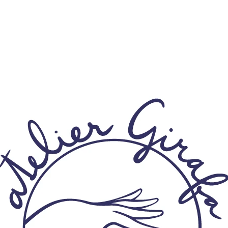
CO POTŘEBUJETE NAJÍT?
HLEDAT
DOPORUČUJEME