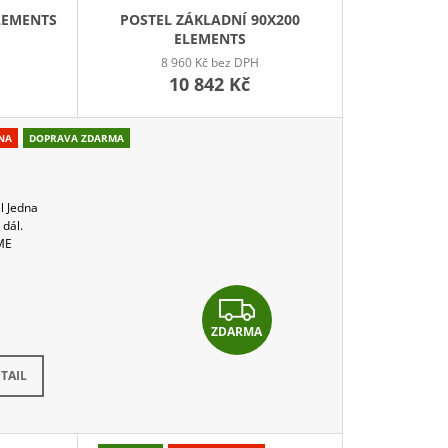
LEMENTS
POSTEL ZÁKLADNÍ 90X200
ELEMENTS
8 960 Kč bez DPH
10 842 Kč
ENA
DOPRAVA ZDARMA
l Jedna
 dál.
IME
Z
ZDARMA
D
6 týdnů
A
TAIL
R