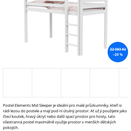
A
J
Í
T
?
22 083 Kč
–20 %
HLEDAT
D
O
P
Postel Elements Mid Sleeper je ideální pro malé průzkumníky, kteří si
O
rádi lezou do postele a mají pod ní útulný prostor. Ať už ji použijete jako
R
čtecí koutek, hravý úkryt nebo další spací prostor pro hosty, tato
U
všestranná postel maximálně využije prostor v menších dětských
Č
pokojích.
U