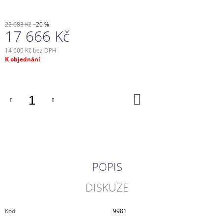
22 083 Kč
–20 %
17 666 Kč
14 600 Kč bez DPH
Měrná
K objednání
cena:
DO
KOŠÍKU
POPIS
DISKUZE
Kód
9981