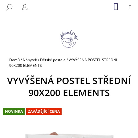
K
Přejít
NÁKUP
M
HLEDAT
na
KOŠÍK
O
PŘIHLÁŠENÍ
ZPĚT
ZPĚT
obsah
Š
Í
C
K
O
P
O
Domů
/
Nábytek
/
Dětské postele
/
VYVÝŠENÁ POSTEL STŘEDNÍ
T
90X200 ELEMENTS
Ř
VYVÝŠENÁ POSTEL STŘEDNÍ
E
B
90X200 ELEMENTS
U
J
E
NOVINKA
ZAVÁDĚJÍCÍ CENA
T
E
N