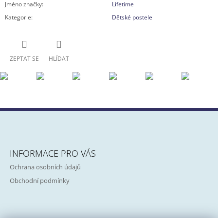
Jméno značky
:
Lifetime
Kategorie
:
Dětské postele
ZEPTAT SE
HLÍDAT
Z
Á
INFORMACE PRO VÁS
P
Ochrana osobních údajů
A
Obchodní podmínky
T
Í