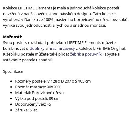
J
Kolekce LIFETIME Elements je malá a jednoduchá kolekce postelí
E
navržená v nadčasovém skandinávském designu. Tato kolekce,
M
vyrobená v Dánsku ze 100% masivního borovicového dřeva bez suků,
E
vyniká svou jednoduchostí a rychlou a snadnou montáží.
Možnosti:
Svou postel s rozkládací pohovkou LIFETIME Elements můžete
kombinovat s
doplňky
a
hracími závěsy
z kolekce LIFETIME Original.
K žebříku postele můžete také přidat
žebřík
a
posuvník
, abyste si
vstávání z postele usnadnili.
Specifikace
Rozměry postele: V 128 x D 207 x Š 105 cm
Rozměr matrace: 90x200
Materiál:
Borovicové dřevo
Výška pod postelí: 89 cm
Doporučený věk: +5
Záruka: 5 let