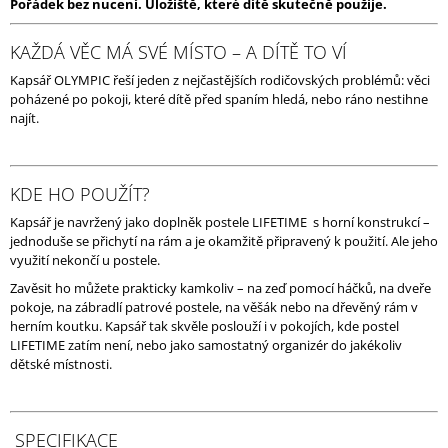
Pořádek bez nucení. Úložiště, které dítě skutečně použije.
J
E
KAŽDÁ VĚC MÁ SVÉ MÍSTO – A DÍTĚ TO VÍ
M
E
Kapsář OLYMPIC řeší jeden z nejčastějších rodičovských problémů: věci
poházené po pokoji, které dítě před spaním hledá, nebo ráno nestihne
najít.
KDE HO POUŽÍT?
Kapsář je navržený jako doplněk postele LIFETIME s horní konstrukcí –
jednoduše se přichytí na rám a je okamžitě připravený k použití. Ale jeho
využití nekončí u postele.
Zavěsit ho můžete prakticky kamkoliv – na zeď pomocí háčků, na dveře
pokoje, na zábradlí patrové postele, na věšák nebo na dřevěný rám v
herním koutku. Kapsář tak skvěle poslouží i v pokojích, kde postel
LIFETIME zatím není, nebo jako samostatný organizér do jakékoliv
dětské místnosti.
SPECIFIKACE