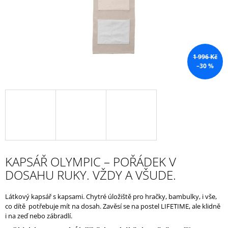
A
J
Í
T
1 996 Kč
?
–30 %
HLEDAT
KAPSÁŘ OLYMPIC – POŘÁDEK V
D
O
DOSAHU RUKY. VŽDY A VŠUDE.
P
O
Látkový kapsář s kapsami. Chytré úložiště pro hračky, bambulky, i vše,
R
co dítě potřebuje mít na dosah. Zavěsí se na postel LIFETIME, ale klidně
U
i na zeď nebo zábradlí.
Č
U