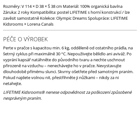
Rozměry: V 114 × D 38 × Š 38 cm Materiál: 100% organická bavlna
Záruka: 2 roky Kompatibilita: postel LIFETIME s horní konstrukcí / lze
zavěsit samostatně Kolekce: Olympic Dreams Spolupráce: LIFETIME
Kidsrooms × Lorena Canals
PÉČE O VÝROBEK
Perte v pračce s kapacitou min. 6 kg, odděleně od ostatního prádla, na
šetrný cyklus při maximálně 30 °C. Nepoužívejte bělidlo ani aviváž. Po
vyprání kapsář natáhněte do původního tvaru a nechte uschnout
přirozeně na vzduchu – nenechávejte ho v pračce. Nevystavujte
dlouhodobě přímému slunci. Skvrny ošetřete před samotným praním.
Pokud najdete volnou nit, přestřihněte ji nůžkami – nikdy za ni
netahejte.
LIFETIME Kidsrooms® nenese odpovědnost za poškození způsobené
nesprávným praním.