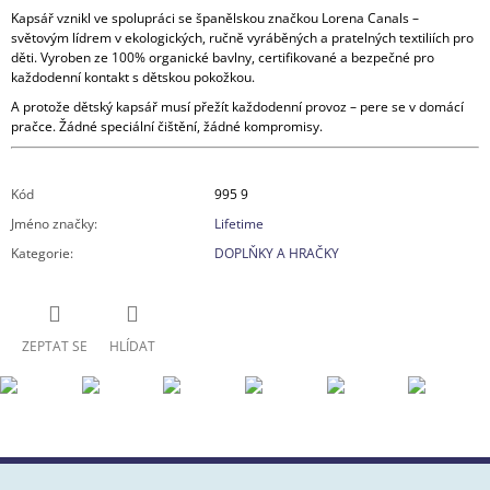
Kapsář vznikl ve spolupráci se španělskou značkou Lorena Canals –
světovým lídrem v ekologických, ručně vyráběných a pratelných textiliích pro
děti. Vyroben ze 100% organické bavlny, certifikované a bezpečné pro
každodenní kontakt s dětskou pokožkou.
A protože dětský kapsář musí přežít každodenní provoz – pere se v domácí
pračce. Žádné speciální čištění, žádné kompromisy.
Kód
995 9
Jméno značky
:
Lifetime
Kategorie
:
DOPLŇKY A HRAČKY
ZEPTAT SE
HLÍDAT