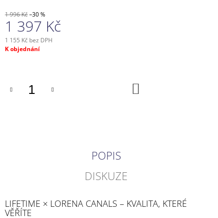
1 996 Kč
–30 %
1 397 Kč
1 155 Kč bez DPH
Měrná
K objednání
cena:
DO
KOŠÍKU
POPIS
DISKUZE
LIFETIME × LORENA CANALS – KVALITA, KTERÉ
VĚŘÍTE