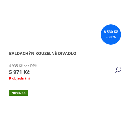
8 530 Kč
–30 %
BALDACHÝN KOUZELNÉ DIVADLO
4 935 Kč bez DPH
DE
5 971 Kč
K objednání
NOVINKA