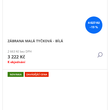
4 027 Kč
–19 %
ZÁBRANA MALÁ TYČKOVÁ - BÍLÁ
2 663 Kč bez DPH
DE
3 222 Kč
K objednání
NOVINKA
ZAVÁDĚJÍCÍ CENA