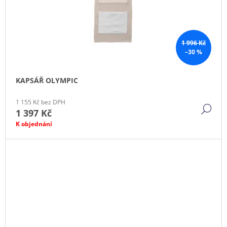
1 996 Kč
–30 %
KAPSÁŘ OLYMPIC
1 155 Kč bez DPH
DE
1 397 Kč
K objednání