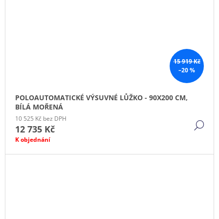
15 919 Kč
–20 %
POLOAUTOMATICKÉ VÝSUVNÉ LŮŽKO - 90X200 CM,
BÍLÁ MOŘENÁ
10 525 Kč bez DPH
DE
12 735 Kč
K objednání