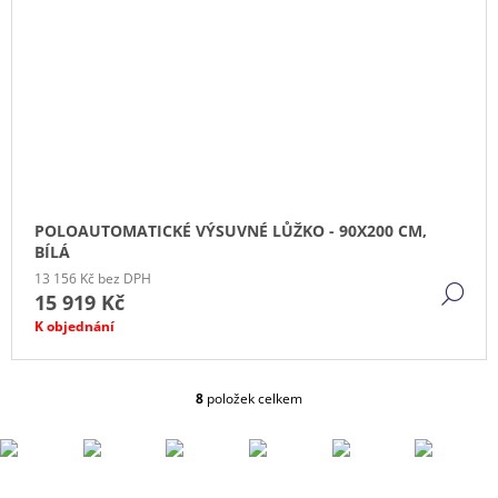
POLOAUTOMATICKÉ VÝSUVNÉ LŮŽKO - 90X200 CM,
BÍLÁ
13 156 Kč bez DPH
DE
15 919 Kč
K objednání
8
položek celkem
O
V
L
Á
D