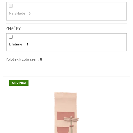
P
A
R
J
Na skladě
0
O
Í
D
ZNAČKY
T
U
?
K
Lifetime
8
T
Ů
Položek k zobrazení:
8
HLEDAT
V
NOVINKA
Ý
D
P
O
I
P
S
O
R
P
U
R
Č
U