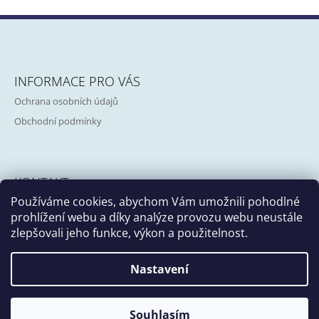
A
C
Í
P
Z
R
Á
V
INFORMACE PRO VÁS
P
K
Ochrana osobních údajů
Y
A
V
Obchodní podmínky
T
Ý
P
Í
I
S
KONTAKT
U
Používáme cookies, abychom Vám umožnili pohodlné
info@girafa.cz
prohlížení webu a díky analýze provozu webu neustále
zlepšovali jeho funkce, výkon a použitelnost.
Nastavení
Facebook
Instagram
Souhlasím
© 2026 Atelier Girafa. Všechna práva vyhrazena.
Vytvořil Shoptet