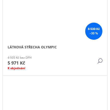
8 530 Kč
–30 %
LÁTKOVÁ STŘECHA OLYMPIC
4 935 Kč bez DPH
DE
5 971 Kč
K objednání