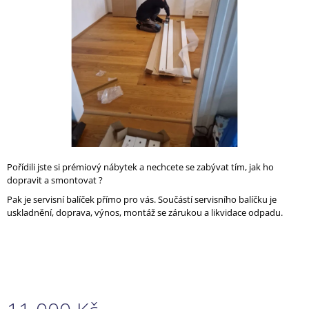
A
J
Í
T
?
HLEDAT
Pořídili jste si prémiový nábytek a nechcete se zabývat tím, jak ho
dopravit a smontovat ?
Pak je servisní balíček přímo pro vás. Součástí servisního balíčku je
uskladnění, doprava, výnos, montáž se zárukou a likvidace odpadu.
D
O
P
O
R
U
Č
U