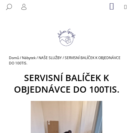
K
Přejít
NÁKUP
M
HLEDAT
na
KOŠÍK
O
PŘIHLÁŠENÍ
ZPĚT
ZPĚT
obsah
Š
Í
C
K
O
P
O
Domů
/
Nábytek
/
NAŠE SLUŽBY
/
SERVISNÍ BALÍČEK K OBJEDNÁVCE
T
DO 100TIS.
Ř
SERVISNÍ BALÍČEK K
E
B
OBJEDNÁVCE DO 100TIS.
U
J
E
T
E
N