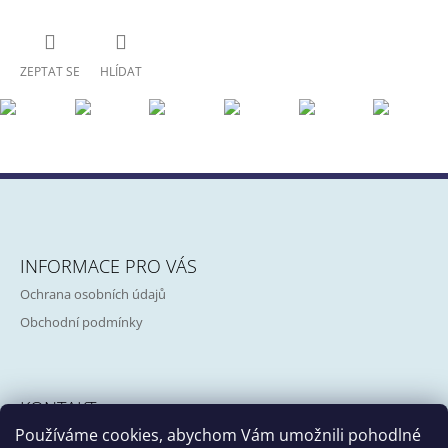
ZEPTAT SE
HLÍDAT
Z
Á
INFORMACE PRO VÁS
P
Ochrana osobních údajů
A
Obchodní podmínky
T
Í
KONTAKT
Používáme cookies, abychom Vám umožnili pohodlné