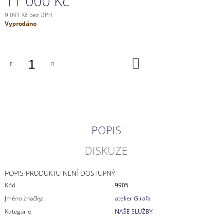
11 000 Kč
J
9 091 Kč bez DPH
E
Měrná
Vyprodáno
M
cena:
E
DO
KOŠÍKU
POPIS
DISKUZE
POPIS PRODUKTU NENÍ DOSTUPNÝ
Kód
9905
Jméno značky
:
atelier Girafa
Kategorie
:
NAŠE SLUŽBY