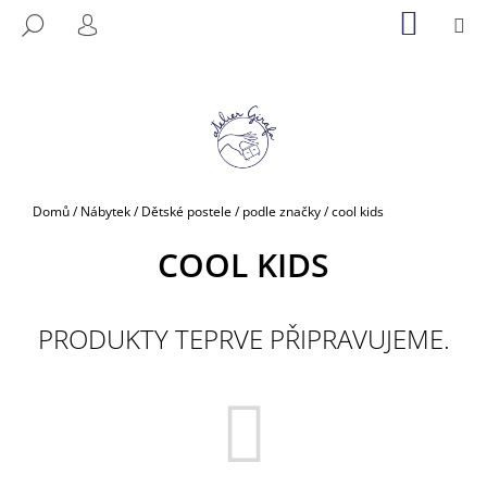
K
Přejít
NÁKUP
M
HLEDAT
na
KOŠÍK
O
PŘIHLÁŠENÍ
ZPĚT
ZPĚT
obsah
Š
Í
C
K
O
P
O
Domů
/
Nábytek
/
Dětské postele
/
podle značky
/
cool kids
T
Ř
COOL KIDS
E
B
PRODUKTY TEPRVE PŘIPRAVUJEME.
U
J
E
T
E
N