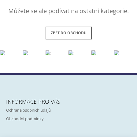
A
Můžete se ale podívat na ostatní kategorie.
J
Í
T
ZPĚT DO OBCHODU
?
HLEDAT
Z
D
Á
INFORMACE PRO VÁS
O
P
P
Ochrana osobních údajů
A
O
R
Obchodní podmínky
T
U
Í
Č
U